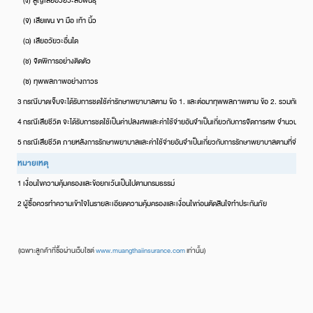
(ง) สูญเสียอวัยวะสืบพันธุ์
(จ) เสียแขน ขา มือ เท้า นิ้ว
(ฉ) เสียอวัยวะอื่นใด
(ช) จิตพิการอย่างติดตัว
(ซ) ทุพพลภาพอย่างถาวร
3
กรณีบาดเจ็บจะได้รับการชดใช้ค่ารักษาพยาบาลตาม ข้อ 1. และต่อมาทุพพลภาพตาม ข้อ 2. รวมกันแล้วจะ
4
กรณีเสียชีวิต จะได้รับการชดใช้เป็นค่าปลงศพและค่าใช้จ่ายอันจำเป็นเกี่ยวกับการจัดการศพ จำนวน 35,
5
กรณีเสียชีวิต ภายหลังการรักษาพยาบาลและค่าใช้จ่ายอันจำเป็นเกี่ยวกับการรักษาพยาบาลตามที่จ่ายจริ
หมายเหตุ
1
เงื่อนไขความคุ้มครองและข้อยกเว้นเป็นไปตามกรมธรรม์
2
ผู้ซื้อควรทำความเข้าใจในรายละเอียดความคุ้มครองและเงื่อนไขก่อนตัดสินใจทำประกันภัย
(เฉพาะลูกค้าที่ซื้อผ่านเว็บไซต์
www.muangthaiinsurance.com
เท่านั้น)