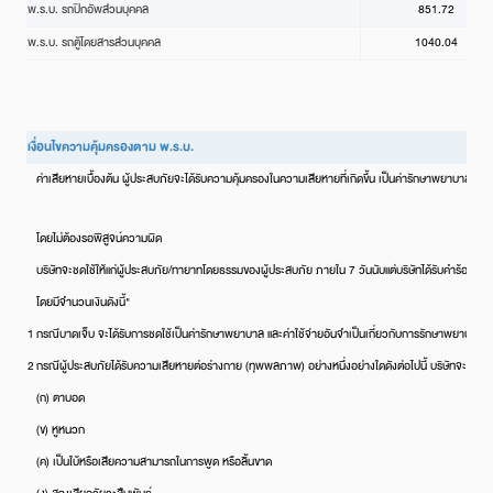
พ.ร.บ. รถปิกอัพส่วนบุคคล
851.72
พ.ร.บ. รถตู้โดยสารส่วนบุคคล
1040.04
เงื่อนไขความคุ้มครองตาม พ.ร.บ.
ค่าเสียหายเบื้องต้น ผู้ประสบภัยจะได้รับความคุ้มครองในความเสียหายที่เกิดขึ้น เป็นค่ารักษาพยาบาลกร
โดยไม่ต้องรอพิสูจน์ความผิด
บริษัทจะชดใช้ให้แก่ผู้ประสบภัย/ทายาทโดยธรรมของผู้ประสบภัย ภายใน 7 วันนับแต่บริษัทได้รับคำร้องขอค่า
โดยมีจำนวนเงินดังนี้"
1
กรณีบาดเจ็บ จะได้รับการชดใช้เป็นค่ารักษาพยาบาล และค่าใช้จ่ายอันจำเป็นเกี่ยวกับการรักษาพยาบาลตามท
2
กรณีผู้ประสบภัยได้รับความเสียหายต่อร่างกาย (ทุพพลภาพ) อย่างหนึ่งอย่างใดดังต่อไปนี้ บริษัทจะจ่าย
(ก) ตาบอด
(ข) หูหนวก
(ค) เป็นใบ้หรือเสียความสามารถในการพูด หรือลิ้นขาด