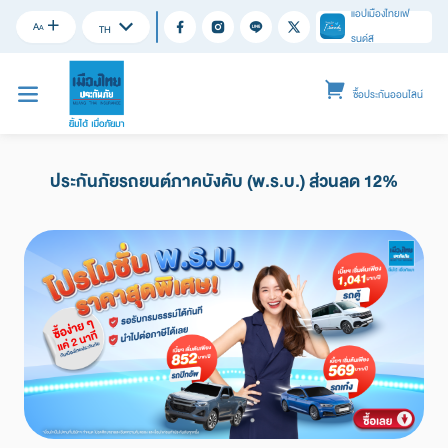
แอปเมืองไทยเฟ
A
A
TH
รนด์ส
ซื้อประกันออนไลน์
ประกันภัยรถยนต์ภาคบังคับ (พ.ร.บ.) ส่วนลด 12%