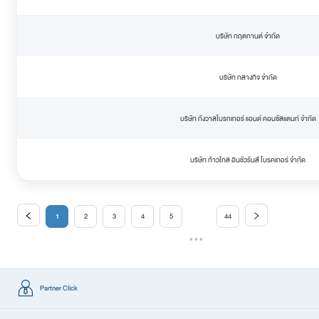
บริษัท กฤตกานต์ จำกัด
บริษัท กลางกิจ จำกัด
บริษัท กังวาลโบรกเกอร์ แอนด์ คอนซัลแตนท์ จำกัด
บริษัท ก้าวไกล อินชัวรันส์ โบรคเกอร์ จำกัด
1
2
3
4
5
44
•••
Partner Click