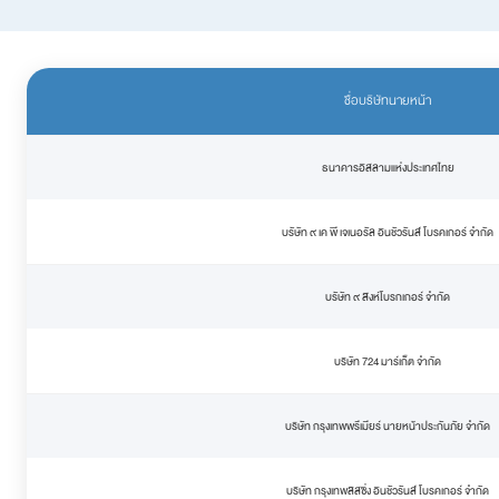
ชื่อบริษัทนายหน้า
ธนาคารอิสลามแห่งประเทศไทย
บรัษัท ๙ เค พี เจเนอรัล อินชัวรันส์ โบรคเกอร์ จำกัด
บรัษัท ๙ สิงห์โบรกเกอร์ จำกัด
บริษัท 724 มาร์เก็ต จำกัด
บริษัท กรุงเทพพรีเมียร์ นายหน้าประกันภัย จำกัด
บริษัท กรุงเทพลิสซิ่ง อินชัวรันส์ โบรคเกอร์ จำกัด