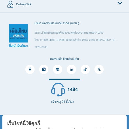
พ.ร.บ. รถเก๋งส่วนบุคคล
Partner Click
Application Form.pdf
พ.ร.บ. รถปิกอัพส่วนบุคคล
พ.ร.บ. รถตู้โดยสารส่วนบุคคล
ผลิตภัณฑ์
บริษัท เมืองไทยประกันภัย จำกัด (มหาชน)
0.19 MB
ดาวน์โหลด
ประกันรถยนต์
252 ถ.รัชดาภิเษก แขวงห้วยขวาง เขตห้วยขวาง กรุงเทพฯ 10310
โทร. 0-2665-4000, 0-2290-3333 แฟกซ์ 0-2665-4166, 0-2274-9511, 0-
ประกันเดินทาง
2276-2033
ประกันอุบัติเหตุ
ติดตามเมืองไทยประกันภัย
ประกันสุขภาพ
ประกันที่อยู่อาศัยและทรัพย์สิน
ประกันภัยสำหรับภาคธุรกิจ
1484
ประกันอื่น ๆ
ติดต่อเรา
แจ้งเหตุ 24 ชั่วโมง
ติดต่อเรา
คำถามที่พบบ่อย
เว็บไซต์นี้ใช้คุกกี้
ผังองค์กร