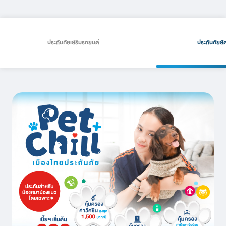
ประกันภัยเสริมรถยนต์
ประกันภัยสัต