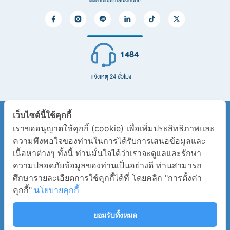
ติดตามเมืองไทยประกันภัย
ประกันสุขภาพ
ประกันที่อยู่อาศัยและทรัพย์สิน
ประกันภัยสำหรับภาคธุรกิจ
1484
ประกันอื่น ๆ
ติดต่อเรา
แจ้งเหตุ 24 ชั่วโมง
ติดต่อเรา
คำถามที่พบบ่อย
เว็บไซต์นี้ใช้คุกกี้
ผังองค์กร
เราขออนุญาตใช้คุกกี้ (cookie) เพื่อเพิ่มประสิทธิภาพและ
ใบอนุญาตการประกอบธุรกิจประกันวินาศภัย
ความพึงพอใจของท่านในการได้รับการเสนอข้อมูลและ
บริการ
เนื้อหาต่างๆ ทั้งนี้ ท่านมั่นใจได้ว่าเราจะดูแลและรักษา
หนังสือรับรองการขึ้นทะเบียนอิเล็กทรอนิกส์
บริการลูกค้าออนไลน์
ความปลอดภัยข้อมูลของท่านเป็นอย่างดี ท่านสามารถ
การคุ้มครองข้อมูลส่วนบุคคล
ต่ออายุประกันออนไลน์
ศึกษารายละเอียดการใช้คุกกี้ได้ที่ โดยคลิก "การตั้งค่า
คุกกี้"
นโยบายคุกกี้
นโยบายเกี่ยวกับการใช้งานคุกกี้
ช่องทางการชำระเงิน
มาตรฐานกรอบระยะเวลาสำหรับการให้บริการ
ดาวน์โหลดเอกสารลดหย่อนภาษี
ยอมรับทั้งหมด
DBD
บริการสินไหมประกันภัยรถยนต์