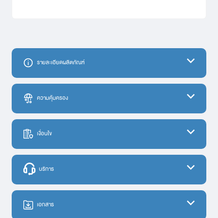
รายละเอียดผลิตภัณฑ์
ความคุ้มครอง
ความคุ้มครอง
เงื่อนไข
1. การเสียชีวิต สูญเสียอวัยวะ สายตาหรือทุพพลภาพถาวรสิ้นเชิง (อบ.1)
1.1 อุบัติเหตุทั่วไป
ไม่พบข้อมูล.
บริการ
1.2 ถูกฆาตกรรมหรือทำร้ายร่างกาย
1.3 อุบัติเหตุขณะขับขี่หรือโดยสารรถจักรยานยนต์
ไม่พบข้อมูล.
1.4 อุบัติเหตุสาธารณะ (จ่ายเพิ่มเติมจากข้อ 1.1)
เอกสาร