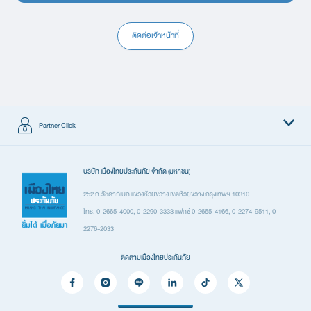
2.กระดูกแตกหัก ไฟไหม้ น้ำร้อนลวก และบาดเจ็บอวัยวะภายใน (สูงสุดต่อปีกรมธรรม์ประกันภั
รถจักรยานยนต์
ติดต่อเจ้าหน้าที่
3.ผลประโยชน์การรักษาพยาบาลต่ออุบัติเหตุแต่ละครั้ง รวมการถูกฆาตกรรมหรือทำร้ายร่างกา
ใบคำขอ ประกันอุบัติเหตุ เด็กไทยวัยซน
4. ค่าปลงศพและค่าใช้จ่ายในการจัดการงานศพกรณีเสียชีวิตจากการบาดเจ็บหรือการป่วย (ร
0.27 MB
ดาวน์โหลด
ทำร้ายร่างกาย/การขับขี่หรือโดยสารรถจักรยานยนต์
เบี้ยประกันภัยรวมอากรแสตมป
Partner Click
Leaflet_เด็กไทยวัยซน
ผลิตภัณฑ์
บริษัท เมืองไทยประกันภัย จำกัด (มหาชน)
3.29 MB
ดาวน์โหลด
ประกันรถยนต์
252 ถ.รัชดาภิเษก แขวงห้วยขวาง เขตห้วยขวาง กรุงเทพฯ 10310
โทร. 0-2665-4000, 0-2290-3333 แฟกซ์ 0-2665-4166, 0-2274-9511, 0-
ประกันเดินทาง
2276-2033
ประกันอุบัติเหตุ
ติดตามเมืองไทยประกันภัย
ประกันสุขภาพ
ประกันที่อยู่อาศัยและทรัพย์สิน
ประกันภัยสำหรับภาคธุรกิจ