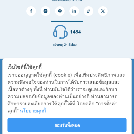
ติดตามเมืองไทยประกันภัย
ประกันสุขภาพ
ประกันที่อยู่อาศัยและทรัพย์สิน
ประกันภัยสำหรับภาคธุรกิจ
1484
ประกันอื่น ๆ
ติดต่อเรา
แจ้งเหตุ 24 ชั่วโมง
ติดต่อเรา
คำถามที่พบบ่อย
เว็บไซต์นี้ใช้คุกกี้
ผังองค์กร
เราขออนุญาตใช้คุกกี้ (cookie) เพื่อเพิ่มประสิทธิภาพและ
ใบอนุญาตการประกอบธุรกิจประกันวินาศภัย
ความพึงพอใจของท่านในการได้รับการเสนอข้อมูลและ
บริการ
เนื้อหาต่างๆ ทั้งนี้ ท่านมั่นใจได้ว่าเราจะดูแลและรักษา
หนังสือรับรองการขึ้นทะเบียนอิเล็กทรอนิกส์
บริการลูกค้าออนไลน์
ความปลอดภัยข้อมูลของท่านเป็นอย่างดี ท่านสามารถ
การคุ้มครองข้อมูลส่วนบุคคล
ต่ออายุประกันออนไลน์
ศึกษารายละเอียดการใช้คุกกี้ได้ที่ โดยคลิก "การตั้งค่า
คุกกี้"
นโยบายคุกกี้
นโยบายเกี่ยวกับการใช้งานคุกกี้
ช่องทางการชำระเงิน
มาตรฐานกรอบระยะเวลาสำหรับการให้บริการ
ดาวน์โหลดเอกสารลดหย่อนภาษี
ยอมรับทั้งหมด
DBD
บริการสินไหมประกันภัยรถยนต์